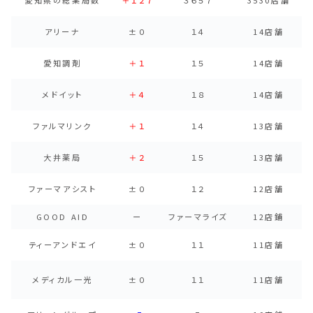
愛知県の総薬局数
＋１２７
３６５７
3530店舗
アリーナ
±０
１４
14店舗
愛知調剤
＋１
１５
14店舗
メドイット
＋４
１８
14店舗
ファルマリンク
＋１
１４
13店舗
大井薬局
＋２
１５
13店舗
ファーマアシスト
±０
１２
12店舗
GOOD AID
ー
ファーマライズ
12店鋪
ティーアンドエイ
±０
１１
11店舗
メディカル一光
±０
１１
11店舗