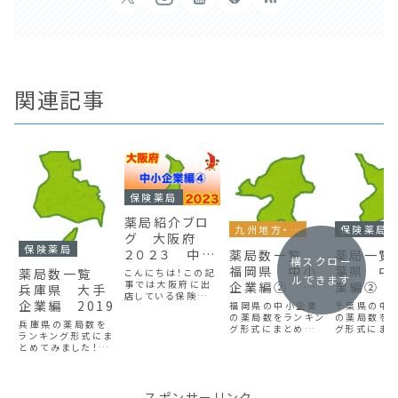
関連記事
保険薬局
薬局紹介ブロ
九州地方・沖縄
保険薬局
グ 大阪府
保険薬局
２０２３ 中小
薬局数一覧
薬局一覧
横スクロー
企業編④
福岡県 中小
葉県 中
薬局数一覧
こんにちは！この記
ルできます
事では大阪府に出
企業編②
業編② 2
兵庫県 大手
店している保険薬局
2019
企業編 2019
福岡県の中小企業
千葉県の中
を企業別にカウント
の薬局数をランキン
の薬局数を
し、出店数が多い企
兵庫県の薬局数を
グ形式にまとめて
グ形式にま
業順に表にしていま
ランキング形式にま
みました！福岡県で
みました！千
す。大阪府での就職
とめてみました！兵
働きたい薬剤師や
働きたい薬
を考えている人はぜ
庫県で働きたい薬
薬学生の方はぜひ
薬学生の方
ひ参考にしてみてく
剤師や薬学生の方
参考にしてみてくだ
参考にしてみ
ださい。大阪府は薬
はぜひ参考にして
さい♪
さい♪
局数が多いので大
みてください♪
スポンサーリンク