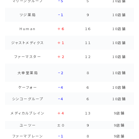
マリーングループ
−５
５
10店舗
ツジ薬局
−１
９
10店舗
Human
＋６
１６
10店舗
ジャストメディクス
＋１
１１
10店舗
ファーマスター
＋２
１２
10店舗
大幸堂薬局
−２
８
10店鋪
ケーフォー
−４
６
10店鋪
シンコーグループ
−４
６
10店鋪
メディカルブレイン
＋４
１３
9店鋪
ユーツー
±０
９
9店鋪
ファーマブレーン
−１
８
9店舗