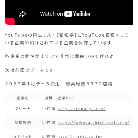
YouTubeの再生リスト【愛知県】にYouTube投稿をして
いる企業や紹介されている企業を保存しています！
各企業の個性が出ていて非常に面白いのでぜひ🎵
次は前回のデータです
２０２３年１月データ使用 総薬局数３５３０店舗
企業名
店舗
企業URL
アリーナ
14店舗
http://arena-p.com/
愛知調剤
14店舗
https://www.aichichozai.com/
メドイット
14店舗
http://medit.co.jp/