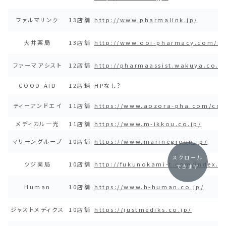
ファルマリンク
13店舗
http://www.pharmalink.jp/
大井薬局
13店舗
http://www.ooi-pharmacy.com/in
ファーマアシスト
12店舗
http://pharmaassist.wakuya.co.jp
GOOD AID
12店鋪
HPなし？
ティーアンドエイ
11店舗
https://www.aozora-pha.com/co
メディカル一光
11店舗
https://www.m-ikkou.co.jp/
マリーングループ
10店舗
https://www.marinegroup.jp/
スクロール
ツジ薬局
10店舗
http://fukunokami-t.com/index.h
できます
Human
10店舗
https://www.h-human.co.jp/
ジャストメディクス
10店舗
https://justmediks.co.jp/