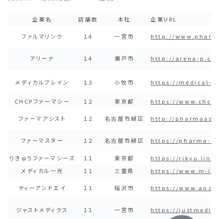
企業名
店舗数
本社
企業URL
ファルマリンク
１４
一宮市
http://www.pharma
アリーナ
１４
瀬戸市
http://arena-p.co
メディカルブレイン
１３
小牧市
https://medical-br
CHCPファーマシー
１２
東京都
https://www.chcp.
ファーマアシスト
１２
名古屋市緑区
http://pharmaassi
ファーマスター
１２
名古屋市緑区
https://pharma-st
りきゅうファーマシーズ
１１
東京都
https://rikyu.link/
メディカル一光
１１
三重県
https://www.m-ikk
ティーアンドエイ
１１
稲沢市
https://www.aoz
ジャストメディクス
１１
一宮市
https://justmediks