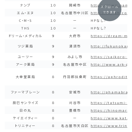
ナンブ
１０
岡崎市
https://www.namb
スクロール
できます
エム・エヌ
１０
名古屋市中川区
http://mn-ph.com
C・M・S
１０
ー
HPなし？
THS
１０
ー
HPなし？
ドリーム・メディカル
９
大府市
https://dream-med
ツジ薬局
９
清須市
http://fukunokam
ユーツー
９
みよし市
https://saikoro-k
アーク薬局
９
名古屋市中区
http://www.ark-p
大幸堂薬局
８
丹羽郡扶桑町
https://aphrodit
ファーマブレーン
８
安城市
http://phamabrain
辰巳サンライズ
８
刈谷市
https://tatsumi-su
日の丸
８
豊橋市
https://hinomaru
ケイエイティー
８
ー
https://www.kat.n
トリニティー
８
名古屋市天白区
https://www.trini