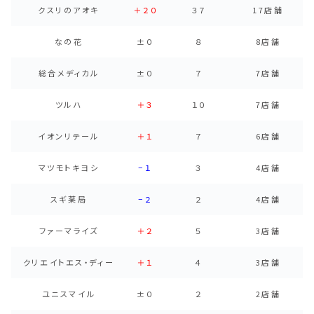
クスリのアオキ
＋２０
３７
17店舗
なの花
±０
８
8店舗
総合メディカル
±０
７
7店舗
ツルハ
＋３
１０
7店舗
イオンリテール
＋１
７
6店舗
マツモトキヨシ
−１
３
4店舗
スギ薬局
−２
２
4店舗
ファーマライズ
＋２
５
3店舗
クリエイトエス・ディー
＋１
４
3店舗
ユニスマイル
±０
２
2店舗