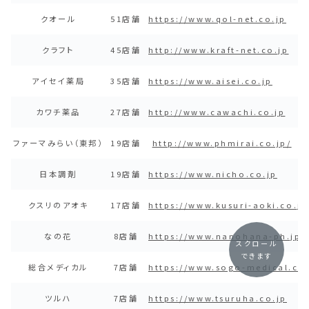
クオール
51店舗
https://www.qol-net.co.jp
クラフト
45店舗
http://www.kraft-net.co.jp
アイセイ薬局
35店舗
https://www.aisei.co.jp
カワチ薬品
27店舗
http://www.cawachi.co.jp
ファーマみらい（東邦）
19店舗
http://www.phmirai.
co.jp/
日本調剤
19店舗
https://www.nicho.co.jp
クスリのアオキ
17店舗
https://www.kusuri-aoki.co.jp
なの花
8店舗
https://www.nanohana-ph.jp
スクロール
できます
総合メディカル
7店舗
https://www.sogo-medical.co
ツルハ
7店舗
https://www.tsuruha.co.jp