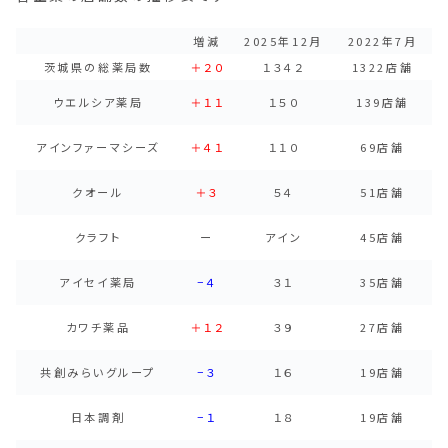
増減
2025年12月
2022年7月
茨城県の総薬局数
＋２０
１３４２
1322店舗
ウエルシア薬局
＋１１
１５０
139店舗
アインファーマシーズ
＋４１
１１０
69店舗
クオール
＋３
５４
51店舗
クラフト
ー
アイン
45店舗
アイセイ薬局
−４
３１
35店舗
カワチ薬品
＋１２
３９
27店舗
共創みらいグループ
−３
１６
19店舗
日本調剤
−１
１８
19店舗