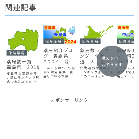
関連記事
保険薬局
保険薬局
保険薬局
薬局紹介ブロ
薬局数ランキ
薬局紹介
保険薬局
グ 青森県
ング 北海
グ 埼
横スクロー
２０２４ ②
道 大手企業
２０２４
薬局数一覧
ルできます
編 2019
企業編②
福島県 2019
こんにちは！この記
北海道の薬局数を
こんにちは！
事では青森県に出
ランキング形式にま
事では埼玉
福島県の薬局を多
店している保険薬局
とめてみました！北
店している
い順にランキング形
を企業別にカウント
海道で働きたい薬
を企業別にカ
式でまとめてみまし
し、出店数が多い企
剤師や薬学生の方
し、出店数が
た！福島県で働きた
業順に表にしていま
はぜひ参考にして
業順に表に
い薬剤師や薬学生
す。青森県での就職
みてください♪
す。埼玉県で
の方はぜひ参考に
を考えている人はぜ
を考えてい
してみてください♪
スポンサーリンク
ひ参考にしてみてく
ひ参考にして
ださい。この記事は
ださい。埼玉
２部構成の後半で
局数が多い
す。前の記事はこち
手企業・中
ら薬局紹介ブロ
分けて作りま
グ 青森県 ２...
大手企業編..