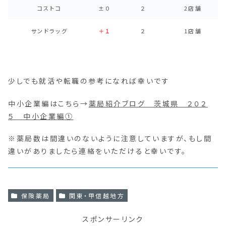
コストコ
±０
２
2店舗
サンドラッグ
＋１
２
1店舗
少しでも就活や転職の参考になれば幸いです
中小企業編はこちら→
薬局紹介ブログ 茨城県 ２０２
５ 中小企業編①
※薬局数は間違いのないように注意していますが、もし間
違いがありましたら連絡をいただけると幸いです。
保険薬局
関東・甲信越地方
スポンサーリンク