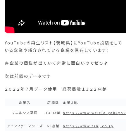
YouTubeの再生リスト【茨城県】にYouTube投稿をして
いる企業や紹介されている企業を保存しています！
各企業の個性が出ていて非常に面白いのでぜひ🎵
次は前回のデータです
２０２２年７月データ使用 総薬局数１３２２店舗
企業名
店舗数
企業URL
ウエルシア薬局
139店舗
https://www.welcia-yakkyoku.
アインファーマシーズ
69店舗
https://www.ainj.co.jp