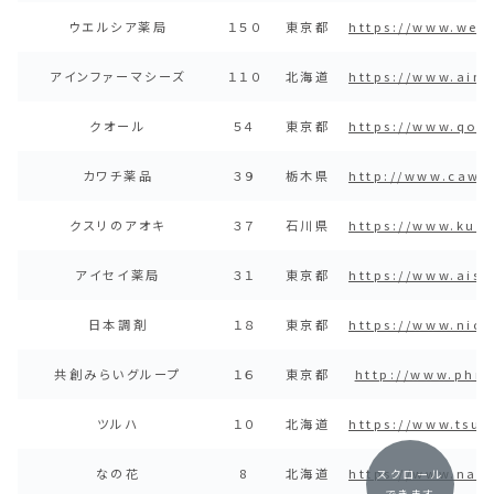
ウエルシア薬局
１５０
東京都
https://www.welc
アインファーマシーズ
１１０
北海道
https://www.ainj
クオール
５４
東京都
https://www.qol-
カワチ薬品
３９
栃木県
http://www.cawa
クスリのアオキ
３７
石川県
https://www.kusu
アイセイ薬局
３１
東京都
https://www.aise
日本調剤
１８
東京都
https://www.nich
共創みらいグループ
１６
東京都
http://www.phmi
ツルハ
１０
北海道
https://www.tsur
なの花
8
北海道
https://www.nan
スクロール
できます