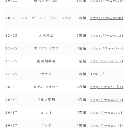
20~21
総合メディカル
6店舗
https://www.sog
20~21
スリーピースコーポレーション
6店舗
https://www.thre
22~25
大信薬局
5店舗
https://www.tais
22~25
エフアンドエフ
5店舗
https://fandf-ph
22~25
寛調剤薬局
5店舗
http://aicare.eh
22~25
サラン
5店舗
HPなし？
26~37
メディ・フラワー
4店舗
http://medi-f.co
26~37
マルノ薬局
4店舗
http://www.maru
26~37
a o i
4店舗
http://www.aoi-p
26~37
ニック
4店舗
http://www.n-i-c.