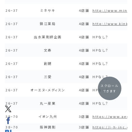
26~37
ミネサキ
4店舗
http://www.mine
26~37
錦江薬局
4店舗
http://www.kinko
26~37
出水薬剤師企画
4店舗
HPなし？
26~37
文寿
4店舗
HPなし？
26~37
創健
4店舗
HPなし？
26~37
三愛
4店舗
HPなし？
スクロール
26~37
オーエヌ・メディスン
4店舗
HPなし？
できます
26~37
丸一産業
4店舗
HPなし？
38~70
イオン九州
3店舗
https://www.aeon
38~70
阪神調剤
3店舗
https://i-h-inc.co