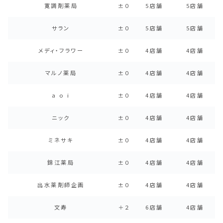
寛調剤薬局
±０
5店舗
5店舗
サラン
±０
5店舗
5店舗
メディ・フラワー
±０
4店舗
4店舗
マルノ薬局
±０
4店舗
4店舗
a o i
±０
4店舗
4店舗
ニック
±０
4店舗
4店舗
ミネサキ
±０
4店舗
4店舗
錦江薬局
±０
4店舗
4店舗
出水薬剤師企画
±０
4店舗
4店舗
文寿
＋２
6店舗
4店舗