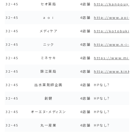
32~45
セオ薬局
4店舗
http://kanpouyak
32~45
a o i
4店舗
http://www.aoi-p
32~45
メディケア
4店舗
http://kotobuki8.
32~45
ニック
4店舗
http://www.n-i-c.
32~45
ミネサキ
4店舗
https://www.min
32~45
錦江薬局
4店舗
http://www.kinko
32~45
出水薬剤師企画
4店舗
HPなし？
32~45
創健
4店舗
HPなし？
32~45
オーエヌ・メディスン
4店舗
HPなし？
32~45
丸一産業
4店舗
HPなし？