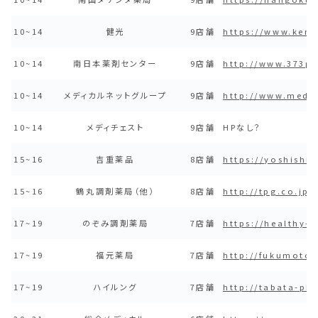
10~14
健光
9店舗
https://www.ken
10~14
南日本薬剤センター
9店舗
http://www.373pc
10~14
メディカルネットグループ
9店舗
http://www.medi
10~14
メディチェスト
9店舗
HPなし？
15~16
吉重薬品
8店舗
https://yoshishi
15~16
鶴丸調剤薬局（他）
8店舗
http://tpg.co.jp/
17~19
のぞみ調剤薬局
7店舗
https://healthy-
17~19
福元薬局
7店舗
http://fukumoto-
17~19
ハイルング
7店舗
http://tabata-p