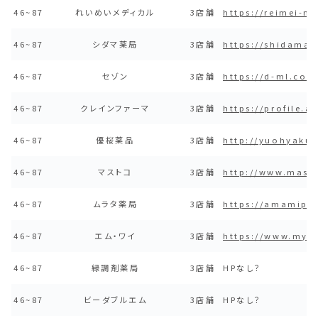
46~87
れいめいメディカル
3店舗
https://reimei-m
46~87
シダマ薬局
3店舗
https://shidama.
46~87
セゾン
3店舗
https://d-ml.co.j
46~87
クレインファーマ
3店舗
https://profile.
46~87
優桜薬品
3店舗
http://yuohyakuh
46~87
マストコ
3店舗
http://www.mastc
46~87
ムラタ薬局
3店舗
https://amamip.
46~87
エム・ワイ
3店舗
https://www.myp
46~87
緑調剤薬局
3店舗
HPなし？
46~87
ビーダブルエム
3店舗
HPなし？