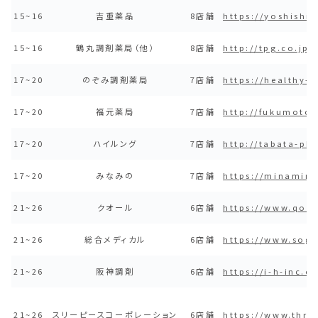
15~16
吉重薬品
8店舗
https://yoshishi
15~16
鶴丸調剤薬局（他）
8店舗
http://tpg.co.jp/
17~20
のぞみ調剤薬局
7店舗
https://healthy-
17~20
福元薬局
7店舗
http://fukumoto-
17~20
ハイルング
7店舗
http://tabata-p
17~20
みなみの
7店舗
https://minamin
21~26
クオール
6店舗
https://www.qol-
21~26
総合メディカル
6店舗
https://www.sog
21~26
阪神調剤
6店舗
https://i-h-inc.co
21~26
スリーピースコーポレーション
6店舗
https://www.thre