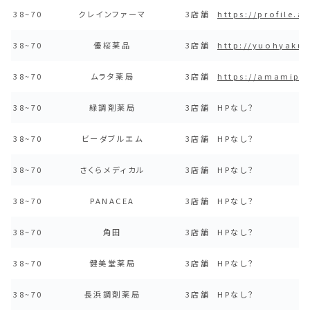
38~70
クレインファーマ
3店舗
https://profile.
38~70
優桜薬品
3店舗
http://yuohyakuh
38~70
ムラタ薬局
3店舗
https://amamip.
38~70
緑調剤薬局
3店舗
HPなし？
38~70
ビーダブルエム
3店舗
HPなし？
38~70
さくらメディカル
3店舗
HPなし？
38~70
PANACEA
3店舗
HPなし？
38~70
角田
3店舗
HPなし？
38~70
健美堂薬局
3店舗
HPなし？
38~70
長浜調剤薬局
3店舗
HPなし？