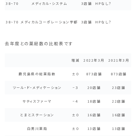
38~70
メディカル・システム
3店舗
HPなし？
38~70
メディカルコーポレーション宇都
3店舗
HPなし？
去年度との薬局数の比較表です
増減
2022年3月
2021年3月
鹿児島県の総薬局数
±０
873店舗
873店舗
ツール・ド・メディケーション
−３
20店舗
23店舗
サティスファーマ
−４
18店舗
22店舗
とまとステーション
±０
16店舗
16店舗
白男川薬局
±０
13店舗
13店舗