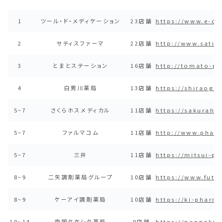
1
ツール・ド・メディケーション
23店舗
https://www.e-cl
2
サティスファーマ
22店舗
http://www.sati
3
とまとステーション
16店舗
http://tomato-p
4
白男川薬局
13店舗
https://shiraoga
5~7
さくらホスメディカル
11店舗
https://sakuraho
5~7
ファルマコム
11店舗
http://www.phar
5~7
三井
11店舗
https://mitsui-p
8~9
二矢調剤薬局グループ
10店舗
https://www.futa
8~9
ケーアイ調剤薬局
10店舗
https://ki-pharm
10~14
南国タケシタ薬局
9店舗
https://nangokut