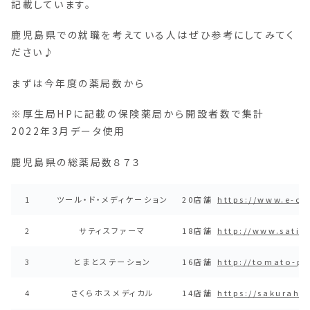
記載しています。
鹿児島県での就職を考えている人はぜひ参考にしてみてく
ださい♪
まずは今年度の薬局数から
※厚生局HPに記載の保険薬局から開設者数で集計
2022年3月データ使用
鹿児島県の総薬局数８７３
1
ツール・ド・メディケーション
20店舗
https://www.e-cl
2
サティスファーマ
18店舗
http://www.sati
3
とまとステーション
16店舗
http://tomato-p
4
さくらホスメディカル
14店舗
https://sakuraho