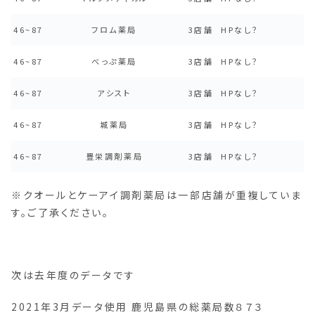
46~87
フロム薬局
3店舗
HPなし？
46~87
べっぷ薬局
3店舗
HPなし？
46~87
アシスト
3店舗
HPなし？
46~87
城薬局
3店舗
HPなし？
46~87
豊栄調剤薬局
3店舗
HPなし？
※クオールとケーアイ調剤薬局は一部店舗が重複していま
す。ご了承ください。
次は去年度のデータです
2021年3月データ使用 鹿児島県の総薬局数８７３