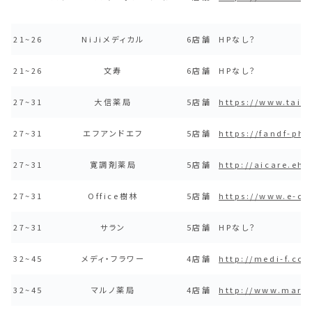
21~26
NiJiメディカル
6店舗
HPなし？
21~26
文寿
6店舗
HPなし？
27~31
大信薬局
5店舗
https://www.tais
27~31
エフアンドエフ
5店舗
https://fandf-ph
27~31
寛調剤薬局
5店舗
http://aicare.eh
27~31
Office樹林
5店舗
https://www.e-cl
27~31
サラン
5店舗
HPなし？
32~45
メディ・フラワー
4店舗
http://medi-f.co
32~45
マルノ薬局
4店舗
http://www.maru