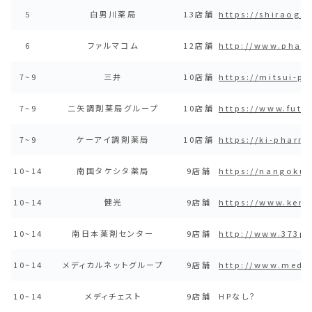
5
白男川薬局
13店舗
https://shiraoga
6
ファルマコム
12店舗
http://www.phar
7~9
三井
10店舗
https://mitsui-p
7~9
二矢調剤薬局グループ
10店舗
https://www.futa
7~9
ケーアイ調剤薬局
10店舗
https://ki-pharm
10~14
南国タケシタ薬局
9店舗
https://nangokut
10~14
健光
9店舗
https://www.ken
10~14
南日本薬剤センター
9店舗
http://www.373pc
10~14
メディカルネットグループ
9店舗
http://www.medi
10~14
メディチェスト
9店舗
HPなし？