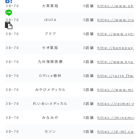
38~70
大賀薬局
3店舗
https://www.ohg
38~70
iRUFA
3店舗
https://www.iru
38~70
アクア
3店舗
http://www.synap
38~70
セオ薬局
3店舗
http://kanpouyak
38~70
九州保険医療
3店舗
http://www.kyuho
38~70
Office樹林
3店舗
http://jurin.ftw.
38~70
みやびメディカル
3店舗
https://www.miy
38~70
れいめいメディカル
3店舗
https://reimei-m
38~70
みなみの
3店舗
https://minamin
38~70
セゾン
3店舗
https://d-ml.co.j