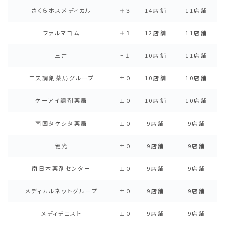
さくらホスメディカル
＋３
14店舗
11店舗
ファルマコム
＋１
12店舗
11店舗
三井
−１
10店舗
11店舗
二矢調剤薬局グループ
±０
10店舗
10店舗
ケーアイ調剤薬局
±０
10店舗
10店舗
南国タケシタ薬局
±０
9店舗
9店舗
健光
±０
9店舗
9店舗
南日本薬剤センター
±０
9店舗
9店舗
メディカルネットグループ
±０
9店舗
9店舗
メディチェスト
±０
9店舗
9店舗