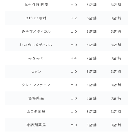
九州保険医療
±０
3店舗
3店舗
Office樹林
＋２
5店舗
3店舗
みやびメディカル
±０
3店舗
3店舗
れいめいメディカル
±０
3店舗
3店舗
みなみの
＋４
7店舗
3店舗
セゾン
±０
3店舗
3店舗
クレインファーマ
±０
3店舗
3店舗
優桜薬品
±０
3店舗
3店舗
ムラタ薬局
±０
3店舗
3店舗
緑調剤薬局
±０
3店舗
3店舗