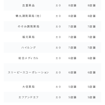
吉重薬品
±０
8店舗
8店舗
鶴丸調剤薬局（他）
±０
8店舗
8店舗
のぞみ調剤薬局
±０
7店舗
7店舗
福元薬局
±０
7店舗
7店舗
ハイルング
±０
7店舗
7店舗
総合メディカル
±０
6店舗
6店舗
スリーピースコーポレーション
±０
6店舗
6店舗
大信薬局
±０
5店舗
5店舗
エフアンドエフ
±０
5店舗
5店舗