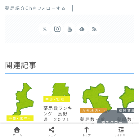
薬局紹介Chをフォローする
関連記事
中部・北陸地方
薬局数ランキ
九州地方・沖縄
保険薬局
ング 長野
中部・北陸地方
県 ２０２１
薬局数一覧
薬局数ラ
横スクロー
大分県 2019
ング 神
長野県の保険薬局
薬局数ランキ
ルできます
を企業ごとにカウン
県 大手
大分県の薬局数を
ング 三重県 ２
トし、出店数の多い
ランキング形式にま
編 201
ホーム
シェア
トップ
サイドバー
神奈川県の
０２３ 前半
順にランキングにし