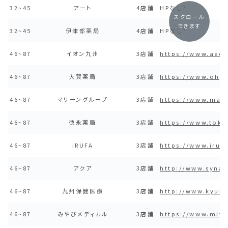
32~45
アート
4店舗
HPなし？
スクロール
できます
32~45
伊津部薬局
4店舗
HPなし？
46~87
イオン九州
3店舗
https://www.aeon
46~87
大賀薬局
3店舗
https://www.ohg
46~87
マリーングループ
3店舗
https://www.mari
46~87
徳永薬局
3店舗
https://www.toku
46~87
iRUFA
3店舗
https://www.iru
46~87
アクア
3店舗
http://www.synap
46~87
九州保健医療
3店舗
http://www.kyuho
46~87
みやびメディカル
3店舗
https://www.miy