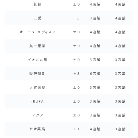
創健
±０
4店舗
4店舗
三愛
−１
3店舗
4店舗
オーエヌ・メディスン
±０
4店舗
4店舗
丸一産業
±０
4店舗
4店舗
イオン九州
±０
3店舗
3店舗
阪神調剤
＋３
6店舗
3店舗
大賀薬局
±０
3店舗
3店舗
iRUFA
±０
3店舗
3店舗
アクア
±０
3店舗
3店舗
セオ薬局
＋１
4店舗
3店舗