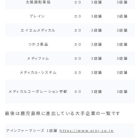
太陽調剤薬局
±０
3店舗
3店舗
プレイン
±０
3店舗
3店舗
エイエムメディカル
±０
3店舗
3店舗
つかさ薬品
±０
3店舗
3店舗
メディファム
±０
3店舗
3店舗
メディカル・システム
±０
3店舗
3店舗
メディカルコーポレーション宇都
±０
3店舗
3店舗
最後は鹿児島県に進出している大手企業の一覧です
アインファーマシーズ
1店舗
https://www.ainj.co.jp