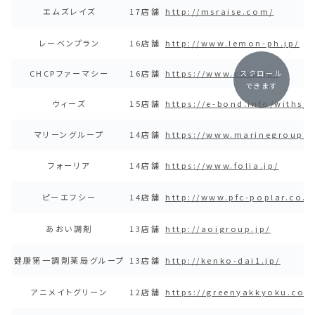
エムズレイズ
17店舗
http://msraise.com/
レーベンプラン
16店舗
http://www.lemon-ph.jp/
CHCPファーマシー
16店舗
https://www.chcp.jp/
スクロール
できます
ウィーズ
15店舗
https://e-bond.info/withs/
マリーングループ
14店舗
https://www.marinegroup.j
フォーリア
14店舗
https://www.folia.jp/
ピーエフシー
14店舗
http://www.pfc-poplar.co.j
あおい調剤
13店舗
http://aoigroup.jp/
健康第一調剤薬局グループ
13店舗
http://kenko-dai1.jp/
アニメイトグリーン
12店舗
https://greenyakkyoku.com