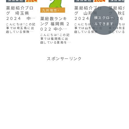
薬局紹介ブロ
薬局紹介ブロ
薬局紹介
九州地方・沖縄
グ 埼玉県
グ 山形県
グ 秋
横スクロー
２０２４ 中小
２０２４ ②
２０２６
薬局数ランキ
企業編③
ング 福岡県 ２
ルできます
こんにちは！この記
こんにちは！この記
こんにちは！
事では埼玉県に出
事では山形県に出
事では秋田
０２２ 中小企
店している保険薬局
店している保険薬局
店している
業編①
こんにちは！この記
を企業別にカウント
を企業別にカウント
を企業別にカ
事では福岡県に出
し、出店数が多い企
し、出店数が多い企
し、出店数が
店している薬局を企
業順に表にしていま
業順に表にしていま
業順に表に
業別にカウントし、
す。埼玉県での就職
す。山形県での就職
す。秋田県で
出店数が多い順に
を考えている人はぜ
を考えている人はぜ
を考えてい
ランキング形式で表
ひ参考にしてみてく
ひ参考にしてみてく
ひ参考にして
にしています。福岡
スポンサーリンク
ださい。埼玉県は薬
ださい。この記事は
ださい。※大
県は薬局数が多い
局数が多いので大
薬局紹介ブログ
業・中小企業
ので大手企業と中
手企業・中小企業に
山形県 ２０２４
ていますが、
小企業で分けてみ
分けて作りました。
①の続きです山形
断で分類して
ました♪中小企業
大手企業編...
県に出店して...
す。ご了承く.
の続きはこちら→
薬局数ランキング
福岡県 ２０２２
中...