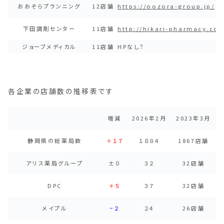
おおぞらプランニング
12店舗
https://oozora-group.jp/
下田調剤センター
11店舗
http://hikari-pharmacy.c
ジョーブメディカル
11店舗
HPなし？
各企業の店舗数の推移表です
増減
2026年2月
2023年3月
静岡県の総薬局数
＋１７
１８８４
1867店舗
アリス薬局グループ
±０
３２
32店舗
DPC
＋５
３７
32店舗
メイプル
−２
２４
26店舗