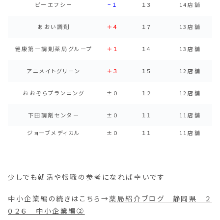
ピーエフシー
−１
１３
14店舗
あおい調剤
＋４
１７
13店舗
健康第一調剤薬局グループ
＋１
１４
13店舗
アニメイトグリーン
＋３
１５
12店舗
おおぞらプランニング
±０
１２
12店舗
下田調剤センター
±０
１１
11店舗
ジョーブメディカル
±０
１１
11店舗
少しでも就活や転職の参考になれば幸いです
中小企業編の続きはこちら→
薬局紹介ブログ 静岡県 ２
０２６ 中小企業編②