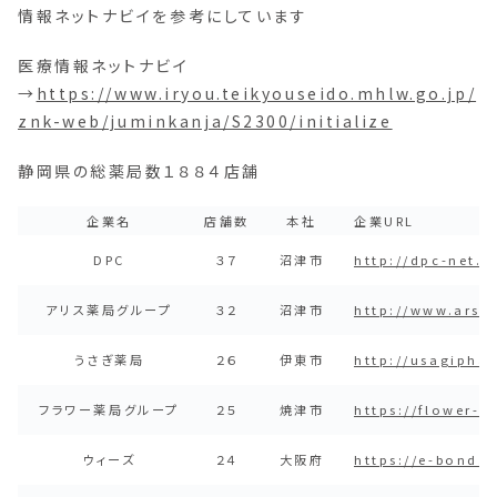
情報ネットナビイを参考にしています
医療情報ネットナビイ
→
https://www.iryou.teikyouseido.mhlw.go.jp/
znk-web/juminkanja/S2300/initialize
静岡県の総薬局数１８８４店舗
企業名
店舗数
本社
企業URL
DPC
３７
沼津市
http://dpc-net.n
アリス薬局グループ
３２
沼津市
http://www.ars-g
うさぎ薬局
２６
伊東市
http://usagipha
フラワー薬局グループ
２５
焼津市
https://flower-g
ウィーズ
２４
大阪府
https://e-bond.i