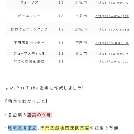
フォーリア
１３
浜松市
https://www.foli
ピーエフシー
１３
三島市
http://www.pfc-p
おおぞらプランニング
１２
浜松市
https://oozora-
下田調剤センター
１１
下田市
http://hikari-p
ジョーブメディカル
１１
富士市
https://www.jyo-
わかくさ調剤薬局
１１
ー
http://www.stcy.
また、YouTube動画も作成しました！
【動画でわかること】
・各企業の
店舗の立地
・
地域連携薬局
、
専門医療機関連携薬局
の認定の有無