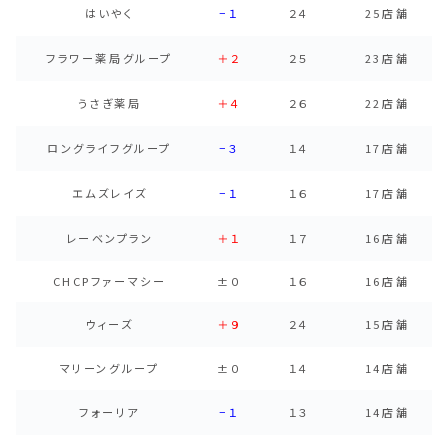
はいやく
−１
２４
25店舗
フラワー薬局グループ
＋２
２５
23店舗
うさぎ薬局
＋４
２６
22店舗
ロングライフグループ
−３
１４
17店舗
エムズレイズ
−１
１６
17店舗
レーベンプラン
＋１
１７
16店舗
CHCPファーマシー
±０
１６
16店舗
ウィーズ
＋９
２４
15店舗
マリーングループ
±０
１４
14店舗
フォーリア
−１
１３
14店舗