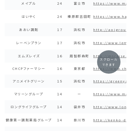
メイプル
２４
富士市
https://www.map
はいやく
２４
榛原郡吉田町
https://www.hai
あおい調剤
１７
浜松市
http://aoigroup.
レーベンプラン
１７
浜松市
http://www.lemo
エムズレイズ
１６
周智郡森町
http://msraise.
スクロール
できます
CHCPファーマシー
１６
東京都
https://www.chcp
アニメイトグリーン
１５
浜松市
https://greenya
マリーングループ
１４
ー
https://www.mar
ロングライフグループ
１４
袋井市
http://www.long
健康第一調剤薬局グループ
１４
掛川市
http://kenko-dai