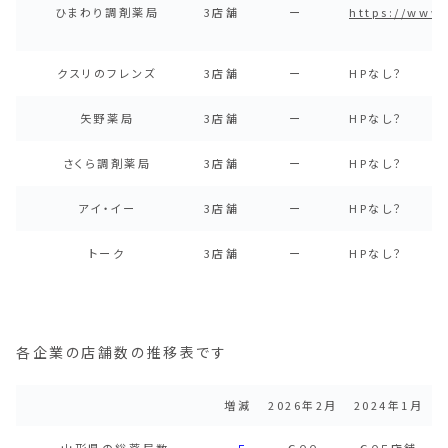
ひまわり調剤薬局
3店舗
ー
https://www
クスリのフレンズ
3店舗
ー
HPなし？
矢野薬局
3店舗
ー
HPなし？
さくら調剤薬局
3店舗
ー
HPなし？
アイ・イー
3店舗
ー
HPなし？
トーク
3店舗
ー
HPなし？
各企業の店舗数の推移表です
増減
2026年2月
2024年1月
山形県の総薬局数
−５
６００
６０５店舗