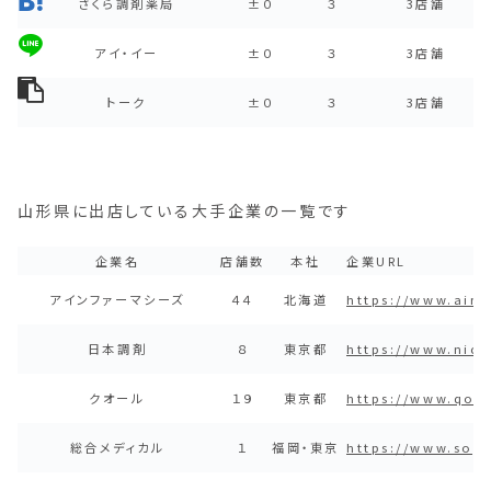
さくら調剤薬局
±０
３
3店舗
アイ・イー
±０
３
3店舗
トーク
±０
３
3店舗
山形県に出店している大手企業の一覧です
企業名
店舗数
本社
企業URL
アインファーマシーズ
４４
北海道
https://www.ainj
日本調剤
８
東京都
https://www.nich
クオール
１９
東京都
https://www.qol-
総合メディカル
１
福岡・東京
https://www.sog