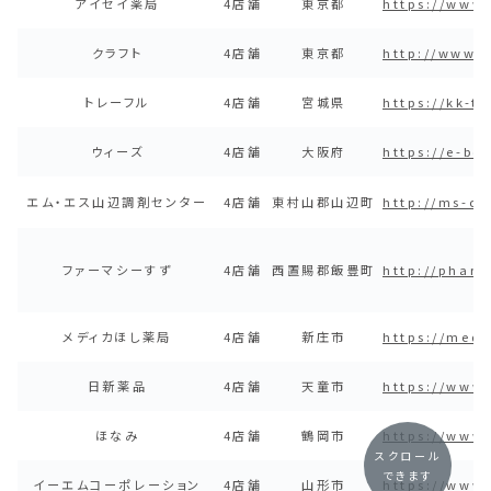
アイセイ薬局
4店舗
東京都
https://www.
クラフト
4店舗
東京都
http://www.k
トレーフル
4店舗
宮城県
https://kk-t
ウィーズ
4店舗
大阪府
https://e-bo
エム・エス山辺調剤センター
4店舗
東村山郡山辺町
http://ms-c
ファーマシーすず
4店舗
西置賜郡飯豊町
http://phar
メディカほし薬局
4店舗
新庄市
https://medi
日新薬品
4店舗
天童市
https://www.
ほなみ
4店舗
鶴岡市
https://www
スクロール
できます
イーエムコーポレーション
4店舗
山形市
https://www.