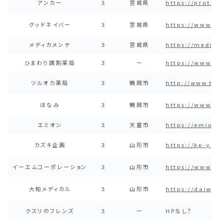
アンカー
３
宮城県
https://prote
グッドネイバー
３
宮城県
https://www.
メディカメンテ
３
宮城県
https://medik
ひまわり調剤薬局
３
ー
https://www.e
ツルオカ薬局
３
鶴岡市
http://www.tu
ほなみ
３
鶴岡市
https://www.
エミオン
３
天童市
https://emion
カズキ企画
３
山形市
https://kp-ya
イーエムコーポレーション
３
山形市
https://www.e
大和メディカル
３
山形市
https://daiwa
クスリのフレンズ
３
ー
HPなし？