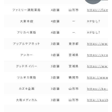
ファミリー調剤薬局
4店舗
山形市
https://fami
大東本店
4店舗
ー
HPなし？
アリカベ薬局
4店舗
ー
HPなし？
アップルケアネット
3店舗
東京都
https://www.
アンカー
3店舗
宮城県
https://prot
グッドネイバー
3店舗
宮城県
https://www
ツルオカ薬局
3店舗
鶴岡市
http://www.t
カズキ企画
3店舗
山形市
https://kp-y
大和メディカル
3店舗
山形市
http://kashi