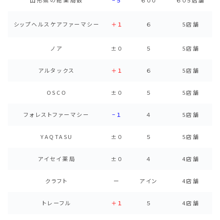
シップヘルスケアファーマシー
＋１
６
5店舗
ノア
±０
５
5店舗
アルタックス
＋１
６
5店舗
OSCO
±０
５
5店舗
フォレストファーマシー
−１
４
5店舗
YAQTASU
±０
５
5店舗
アイセイ薬局
±０
４
4店舗
クラフト
ー
アイン
4店舗
トレーフル
＋１
５
4店舗