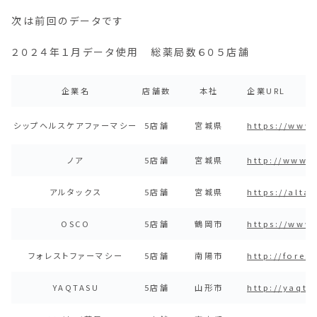
次は前回のデータです
２０２４年１月データ使用 総薬局数６０５店舗
企業名
店舗数
本社
企業URL
シップヘルスケアファーマシー
5店舗
宮城県
https://www.
ノア
5店舗
宮城県
http://www.
アルタックス
5店舗
宮城県
https://alta
OSCO
5店舗
鶴岡市
https://www
フォレストファーマシー
5店舗
南陽市
http://fore
YAQTASU
5店舗
山形市
http://yaqta