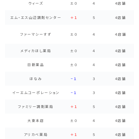
ウィーズ
±０
４
4店舗
エム・エス山辺調剤センター
＋１
５
4店舗
ファーマシーすず
±０
４
４店舗
メディカほし薬局
±０
４
4店舗
日新薬品
±０
４
4店舗
ほなみ
−１
３
4店舗
イーエムコーポレーション
−１
３
4店舗
ファミリー調剤薬局
＋１
５
4店舗
大東本店
±０
４
4店舗
アリカベ薬局
＋１
５
4店舗