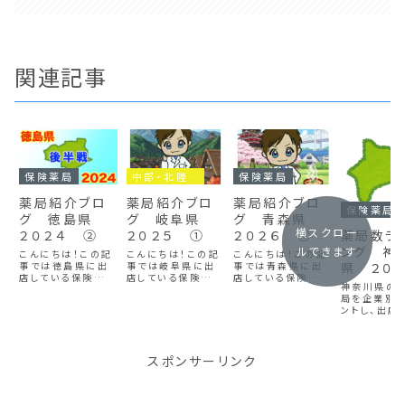
関連記事
保険薬局
中部・北陸地方
保険薬局
薬局紹介ブロ
薬局紹介ブロ
薬局紹介ブロ
保険薬局
グ 徳島県
グ 岐阜県
グ 青森県
横スクロー
２０２４ ②
２０２５ ①
２０２６ ①
薬局数ラ
ング 神
ルできます
こんにちは！この記
こんにちは！この記
こんにちは！この記
事では徳島県に出
事では岐阜県に出
事では青森県に出
県 ２０
店している保険薬局
店している保険薬局
店している保険薬局
大手企業
神奈川県の
を企業別にカウント
を企業別にカウント
を企業別にカウント
局を企業別
し、出店数が多い企
し、出店数が多い企
し、出店数が多い企
ントし、出店
業順に表にしていま
業順に表にしていま
業順に表にしていま
い順にランキ
す。徳島県での就職
す。岐阜県での就職
す。青森県での就職
作りました！
を考えている人はぜ
を考えている人はぜ
を考えている人はぜ
県で働きた
ひ参考にしてみてく
ひ参考にしてみてく
ひ参考にしてみてく
師や薬学生、
スポンサーリンク
ださい。徳島県は薬
ださい。岐阜県は薬
ださい。青森県は薬
務の方はぜ
局数が多いので２
局数が多いので前
局数が多いので前
にしてみてく
部構成で作りまし
半・後半に分けて作
半・後半に分けて作
♪
た。前半はこちら→
りました。この記事
りました。この記事