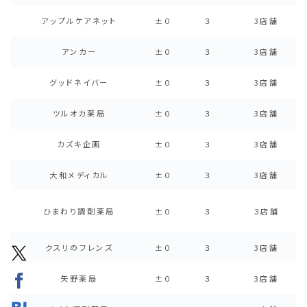
アップルケアネット
±０
３
3店舗
アンカー
±０
３
3店舗
グッドネイバー
±０
３
3店舗
ツルオカ薬局
±０
３
3店舗
カズキ企画
±０
３
3店舗
大和メディカル
±０
３
3店舗
ひまわり調剤薬局
±０
３
３店舗
クスリのフレンズ
±０
３
3店舗
矢野薬局
±０
３
3店舗