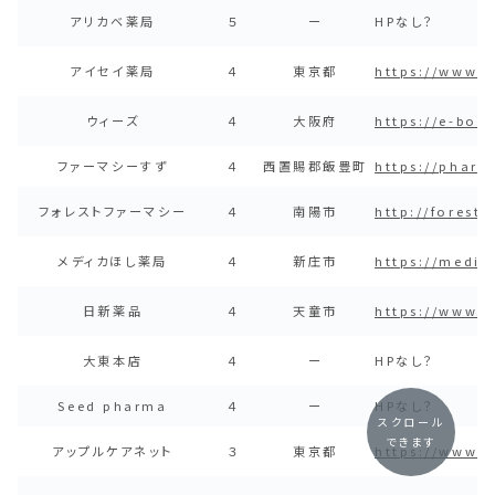
アリカベ薬局
５
ー
HPなし？
アイセイ薬局
４
東京都
https://www.a
ウィーズ
４
大阪府
https://e-bon
ファーマシーすず
４
西置賜郡飯豊町
https://phar
フォレストファーマシー
４
南陽市
http://forest
メディカほし薬局
４
新庄市
https://medica
日新薬品
４
天童市
https://www.y
大東本店
４
ー
HPなし？
Seed pharma
４
ー
HPなし？
スクロール
できます
アップルケアネット
３
東京都
https://www.a