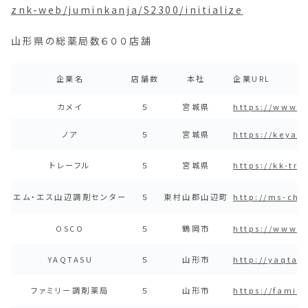
znk-web/juminkanja/S2300/initialize
山形県の総薬局数６００店舗
企業名
店舗数
本社
企業URL
カメイ
５
宮城県
https://www.
ノア
５
宮城県
https://keyaki
トレーフル
５
宮城県
https://kk-tr
エム・エス山辺調剤センター
５
東村山郡山辺町
http://ms-cho
OSCO
５
鶴岡市
https://www.
YAQTASU
５
山形市
http://yaqtas
ファミリー調剤薬局
５
山形市
https://famil