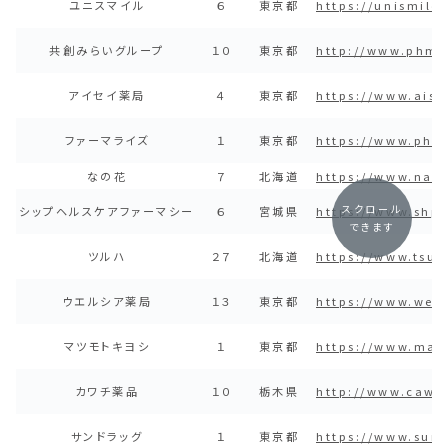
ユニスマイル
６
東京都
https://unismile.
共創みらいグループ
１０
東京都
http://www.phmir
アイセイ薬局
４
東京都
https://www.aise
ファーマライズ
１
東京都
https://www.pha
なの花
７
北海道
https://www.nan
スクロール
シップヘルスケアファーマシー
６
宮城県
https://www.shpe
できます
ツルハ
２７
北海道
https://www.tsur
ウエルシア薬局
１３
東京都
https://www.welc
マツモトキヨシ
１
東京都
https://www.mat
カワチ薬品
１０
栃木県
http://www.cawa
サンドラッグ
１
東京都
https://www.sund