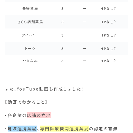
矢野薬局
３
ー
HPなし？
さくら調剤薬局
３
ー
HPなし？
アイ・イー
３
ー
HPなし？
トーク
３
ー
HPなし？
やまなみ
３
ー
HPなし？
また、YouTube動画も作成しました！
【動画でわかること】
・各企業の
店舗の立地
・
地域連携薬局
、
専門医療機関連携薬局
の認定の有無